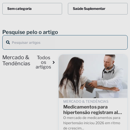
Sem categoria
Saúde Suplementar
Pesquise pelo o artigo
Mercado &
Todos
os
Tendências
artigos
MERCADO & TENDÊNCIAS
Medicamentos para
hipertensão registram alta
de 7% no início de 2026,
O mercado de medicamentos para
aponta Interplayers
hipertensão iniciou 2026 em ritmo
de crescim...