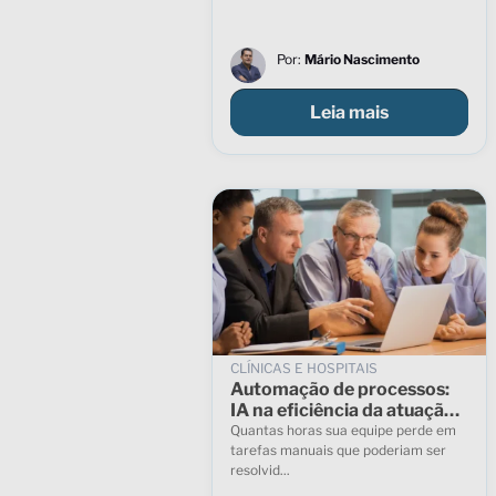
Por:
Mário Nascimento
Leia mais
CLÍNICAS E HOSPITAIS
Automação de processos:
IA na eficiência da atuação
de instituições de saúde
Quantas horas sua equipe perde em
tarefas manuais que poderiam ser
resolvid...