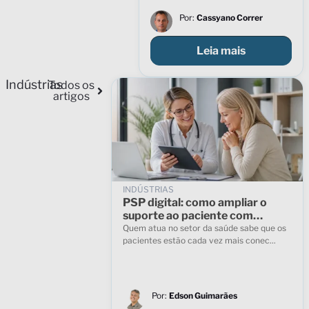
Por:
Cassyano Correr
Leia mais
Indústrias
Todos os
artigos
INDÚSTRIAS
PSP digital: como ampliar o
suporte ao paciente com
tecnologia e atendimento
Quem atua no setor da saúde sabe que os
humanizado
pacientes estão cada vez mais conec...
Por:
Edson Guimarães