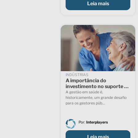
Leia mais
INDÚSTRIAS
A importância do
investimento no suporte ao
paciente
A gestão em saúde é,
historicamente, um grande desafio
para os gestores púb...
Por:
Interplayers
Leia mais