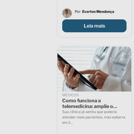
Por:
Everton Mendonça
Leia mais
MÉDICOS
Como funciona a
telemedicina: amplie o
atendimento sem perder a
Sua clínica já sentiu que poderia
qualidade
atender mais pacientes, mas esbarra
em li...