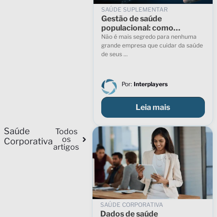
SAÚDE SUPLEMENTAR
Gestão de saúde
populacional: como
administrar a saúde dos
Não é mais segredo para nenhuma
seus colaboradores
grande empresa que cuidar da saúde
de seus ...
Por:
Interplayers
Leia mais
Saúde
Todos
os
Corporativa
artigos
SAÚDE CORPORATIVA
Dados de saúde