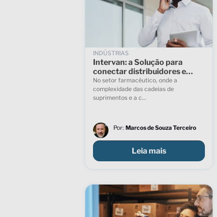
INDÚSTRIAS
Intervan: a Solução para
conectar distribuidores e
indústrias com eficiência e
No setor farmacêutico, onde a
controle
complexidade das cadeias de
suprimentos e a c...
Por:
Marcos de Souza Terceiro
Leia mais