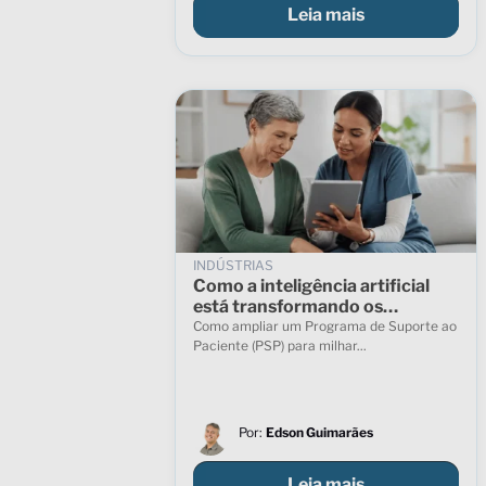
Leia mais
INDÚSTRIAS
Como a inteligência artificial
está transformando os
Programas de Suporte ao
Como ampliar um Programa de Suporte ao
Paciente
Paciente (PSP) para milhar...
Por:
Edson Guimarães
Leia mais