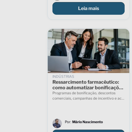
Leia mais
INDÚSTRIAS
Ressarcimento farmacêutico:
como automatizar bonificações
e garantir conformidade fiscal
Programas de bonificação, descontos
nas vendas indiretas
comerciais, campanhas de incentivo e ac...
Por:
Mário Nascimento