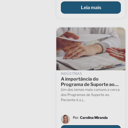
Leia mais
INDÚSTRIAS
A importância do
Programa de Suporte ao
Paciente para o
Um dos temas mais comuns a cerca
diagnóstico
dos Programas de Suporte ao
Paciente é a j...
Por:
Carolina Miranda