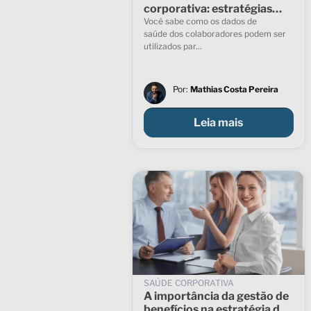
corporativa: estratégias
para reduzir custos e
Você sabe como os dados de
engajar colaboradores
saúde dos colaboradores podem ser
utilizados par...
Por:
Mathias Costa Pereira
Leia mais
SAÚDE CORPORATIVA
A importância da gestão de
benefícios na estratégia de