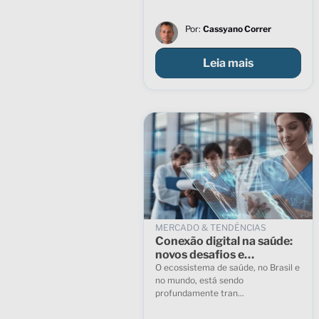
Por:
Cassyano Correr
Leia mais
MERCADO & TENDÊNCIAS
Conexão digital na saúde:
novos desafios e
oportunidades para o
O ecossistema de saúde, no Brasil e
ecossistema
no mundo, está sendo
profundamente tran...