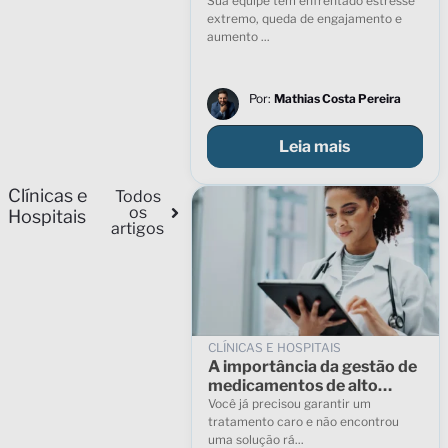
estratégias de bem-estar
Sua equipe tem enfrentado estresse
corporativo
extremo, queda de engajamento e
aumento ...
Por:
Mathias Costa Pereira
Leia mais
Clínicas e
Todos
os
Hospitais
artigos
CLÍNICAS E HOSPITAIS
A importância da gestão de
medicamentos de alto
custo
Você já precisou garantir um
tratamento caro e não encontrou
uma solução rá...