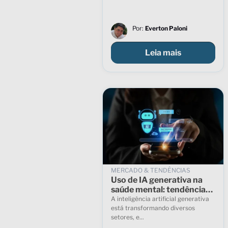
Por:
Everton Paloni
Leia mais
MERCADO & TENDÊNCIAS
Uso de IA generativa na
saúde mental: tendências,
riscos e o papel dos
A inteligência artificial generativa
profissionais
está transformando diversos
setores, e...