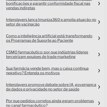
bonificações e garantir conformidade fiscal nas
vendas indiretas
Interplayers lança Imuniza360 e amplia atuação no
setor de vacinação
Como a inteligência artificial está transformando
os Programas de Suporte ao Paciente
CSMO farmacêutico: por que indústrias líderes
terceirizam equipes de trade marketing
Sua farmácia vende bem, mas o caixa continua
negativo? Entenda os motivos
Interplayers promove debate sobre IA, governança
de dados e privacidade no setor de saúde
Por que pedidos corretos ainda geram problemas
no canal farmacêutico?