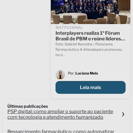
INSTITUCIONAL
Interplayers realiza 1º Fórum
Brasil de PBM e reúne líderes
para debater o futuro do
Foto: Gabriel Noronha / Panorama
modelo no país
Farmacêutico A Interplayers promoveu,
no ú...
Por:
Luciana Melo
Leia mais
Últimas publicações
PSP digital: como ampliar o suporte ao paciente
com tecnologia e atendimento humanizado
Ressarcimento farmacêutico: como automatizar