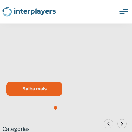
PSP digital: como ampliar o
suporte ao paciente com
tecnologia e atendimento
humanizado
Saiba mais
1
2
3
4
5
Categorias