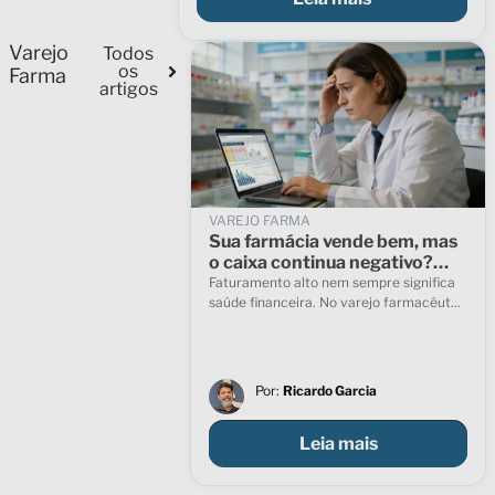
Varejo
Todos
os
Farma
artigos
VAREJO FARMA
Sua farmácia vende bem, mas
o caixa continua negativo?
Entenda os motivos
Faturamento alto nem sempre significa
saúde financeira. No varejo farmacêut...
Por:
Ricardo Garcia
Leia mais