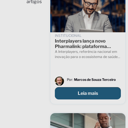
artigos
INSTITUCIONAL
Interplayers lança novo
Pharmalink: plataforma
ganha visual renovado e novas
A Interplayers, referência nacional em
funcionalidades
inovação para o ecossistema de saúde...
Por:
Marcos de Souza Terceiro
Leia mais