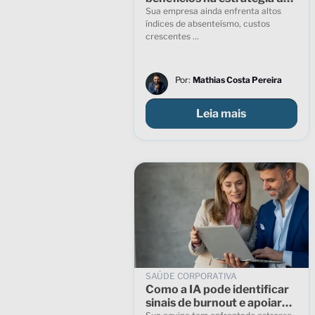
saúde corporativa
Sua empresa ainda enfrenta altos
índices de absenteísmo, custos
crescentes ...
Por:
Mathias Costa Pereira
Leia mais
SAÚDE CORPORATIVA
Como a IA pode identificar
sinais de burnout e apoiar