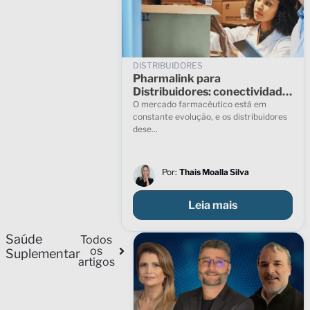
DISTRIBUIDORES
Pharmalink para
Distribuidores: conectividade
comercial e visibilidade
O mercado farmacêutico está em
completa das vendas no Canal
constante evolução, e os distribuidores
dese...
Farma
Por:
Thais Moalla Silva
Leia mais
Saúde
Todos
os
Suplementar
artigos