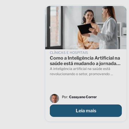
CLÍNICAS E HOSPITAIS
Como a Inteligência Artificial na
saúde está mudando a jornada
do paciente
A inteligência artificial na saúde está
revolucionando o setor, promovendo ...
Por:
Cassyano Correr
Leia mais