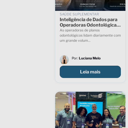
SAÚDE SUPLEMENTAR
Inteligência de Dados para
Operadoras Odontológicas:
como inovar na gestão e
As operadoras de planos
melhorar os resultados
odontológicos lidam diariamente com
um grande volum...
Por:
Luciana Melo
Leia mais