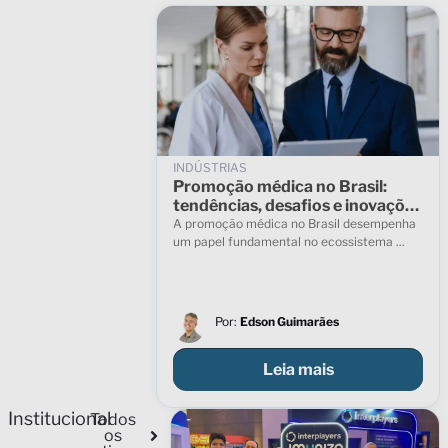
INDÚSTRIAS
Promoção médica no Brasil:
tendências, desafios e inovações
para 2025
A promoção médica no Brasil desempenha
um papel fundamental no ecossistema ...
Por:
Edson Guimarães
Leia mais
Institucional
Todos
os