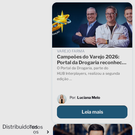
VAREJO FARMA
Campeões do Varejo 2026:
Portal da Drogaria reconhece
farmácias que se destacaram
O Portal da Drogaria, parte do
no setor
HUB Interplayers, realizou a segunda
edição ...
Por:
Luciana Melo
Leia mais
Distribuidores
Todos
os