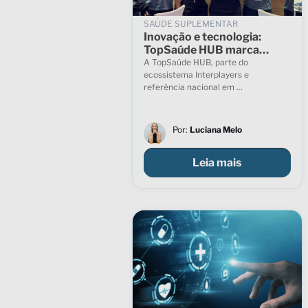
SAÚDE SUPLEMENTAR
Inovação e tecnologia:
TopSaúde HUB marca
presença no 28º Congresso
A TopSaúde HUB, parte do
Unidas
ecossistema Interplayers e
referência nacional em ...
Por:
Luciana Melo
Leia mais