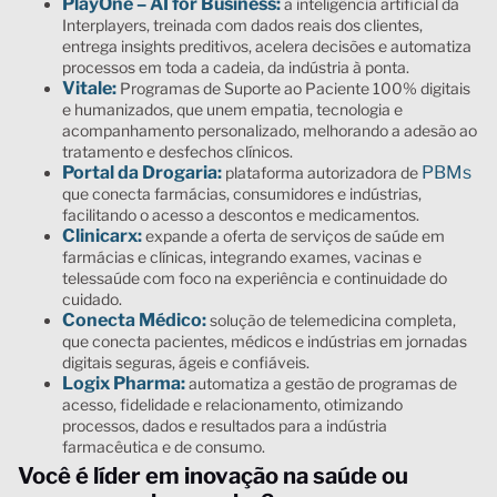
PlayOne – AI for Business:
a inteligência artificial da
Interplayers, treinada com dados reais dos clientes,
entrega insights preditivos, acelera decisões e automatiza
processos em toda a cadeia, da indústria à ponta.
Vitale:
Programas de Suporte ao Paciente 100% digitais
e humanizados, que unem empatia, tecnologia e
acompanhamento personalizado, melhorando a adesão ao
tratamento e desfechos clínicos.
Portal da Drogaria:
PBMs
plataforma autorizadora de
que conecta farmácias, consumidores e indústrias,
facilitando o acesso a descontos e medicamentos.
Clinicarx:
expande a oferta de serviços de saúde em
farmácias e clínicas, integrando exames, vacinas e
telessaúde com foco na experiência e continuidade do
cuidado.
Conecta Médico:
solução de telemedicina completa,
que conecta pacientes, médicos e indústrias em jornadas
digitais seguras, ágeis e confiáveis.
Logix Pharma:
automatiza a gestão de programas de
acesso, fidelidade e relacionamento, otimizando
processos, dados e resultados para a indústria
farmacêutica e de consumo.
Você é líder em inovação na saúde ou