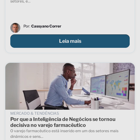
setores, e...
Por:
Cassyano Correr
Leia mais
MERCADO & TENDÊNCIAS
Por que a Inteligência de Negócios se tornou
decisiva no varejo farmacêutico
O varejo farmacêutico está inserido em um dos setores mais
dinâmicos e sens...