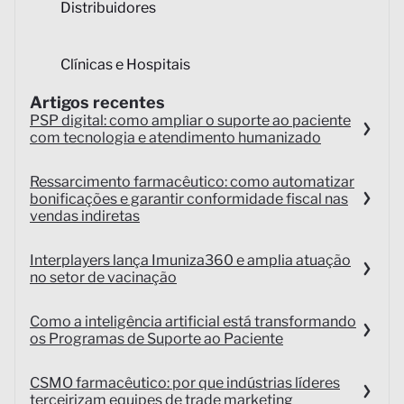
Distribuidores
Clínicas e Hospitais
Artigos recentes
PSP digital: como ampliar o suporte ao paciente
com tecnologia e atendimento humanizado
Ressarcimento farmacêutico: como automatizar
bonificações e garantir conformidade fiscal nas
vendas indiretas
Interplayers lança Imuniza360 e amplia atuação
no setor de vacinação
Como a inteligência artificial está transformando
os Programas de Suporte ao Paciente
CSMO farmacêutico: por que indústrias líderes
terceirizam equipes de trade marketing