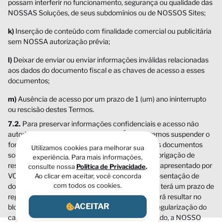
possam interferir no funcionamento, segurança ou qualidade das
NOSSAS Soluções, de seus subdomínios ou de NOSSOS Sites;
k)
Inserção de conteúdo com finalidade comercial ou publicitária
sem NOSSA autorização prévia;
l)
Deixar de enviar ou enviar informações inválidas relacionadas
aos dados do documento fiscal e as chaves de acesso a esses
documentos;
m)
Ausência de acesso por um prazo de 1 (um) ano ininterrupto
ou rescisão destes Termos.
7.2.
Para preservar informações confidenciais e acesso não
autorizado aos nossos ambientes, NÓS poderemos suspender o
fornecimento de serviços até o recebimento dos documentos
Utilizamos cookies para melhorar sua
solicitados, sem qualquer responsabilidade ou obrigação de
experiência. Para mais informações,
ressarcimento, caso algum dado ou documento apresentado por
consulte nossa
Política de Privacidade
.
VOCÊ seja inconsistente ou na ausência de apresentação de
Ao clicar em aceitar, você concorda
documentos obrigatórios. Se isso ocorrer, VOCÊ terá um prazo de
com todos os cookies.
regularização que caso não seja cumprido, poderá resultar no
bloqueio do acesso a NOSSAS Soluções até a regularização do
ACEITAR
cadastro. O acesso também poderá ser cancelado, a NOSSO