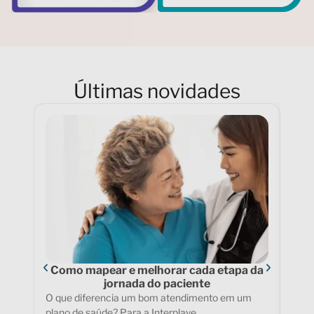
Últimas novidades
Como mapear e melhorar cada etapa da
Ten
jornada do paciente
Pa
O que diferencia um bom atendimento em um
Nos 
plano de saúde? Para a Interplaye...