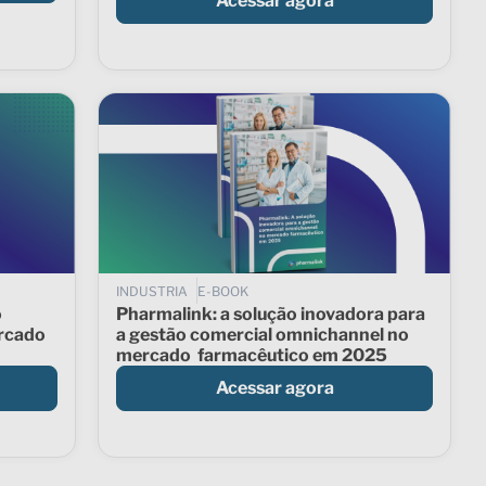
Acessar agora
INDUSTRIA
E-BOOK
o
Pharmalink: a solução inovadora para
rcado
a gestão comercial omnichannel no
mercado farmacêutico em 2025
Acessar agora