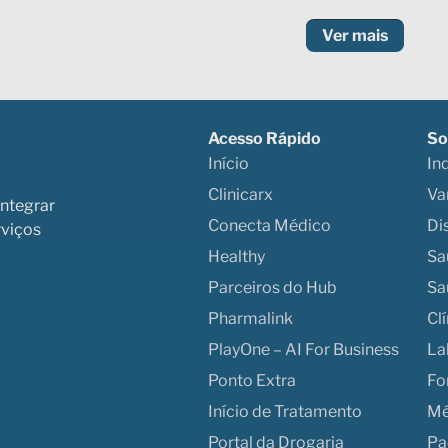
Ver mais
Acesso Rápido
So
Início
In
Clinicarx
Va
integrar
Conecta Médico
Di
rviços
Healthy
Sa
Parceiros do Hub
Sa
Pharmalink
Cl
PlayOne – AI For Business
La
Ponto Extra
Fo
Início de Tratamento
Mé
Portal da Drogaria
Pa