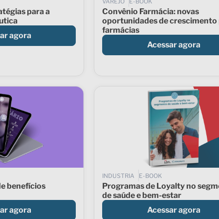
VAREJO
E-BOOK
atégias para a
Convênio Farmácia: novas
utica
oportunidades de crescimento
farmácias
ar agora
Acessar agora
INDUSTRIA
E-BOOK
de benefícios
Programas de Loyalty no segm
de saúde e bem-estar
ar agora
Acessar agora