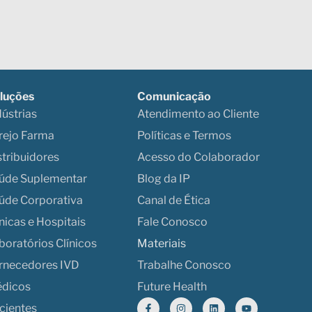
luções
Comunicação
dústrias
Atendimento ao Cliente
rejo Farma
Políticas e Termos
stribuidores
Acesso do Colaborador
úde Suplementar
Blog da IP
úde Corporativa
Canal de Ética
ínicas e Hospitais
Fale Conosco
boratórios Clínicos
Materiais
rnecedores IVD
Trabalhe Conosco
dicos
Future Health
cientes