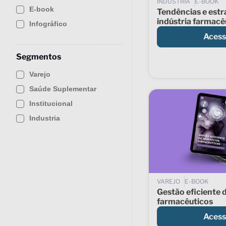
INDUSTRIA
E-BOOK
E-book
Tendências e estr
indústria farmacê
Infográfico
Acess
Segmentos
Varejo
Saúde Suplementar
Institucional
Industria
VAREJO
E-BOOK
Gestão eficiente 
farmacêuticos
Acess