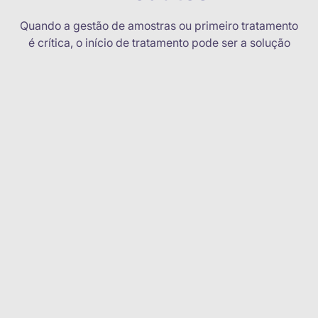
Quando a gestão de amostras ou primeiro tratamento
é crítica, o início de tratamento pode ser a solução
Controlados
Segurança e rastreabilidade na
Fa
prescrição e dispensação de
medicamentos controlados