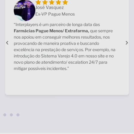
Neto José Abud
Diretor Febrafar
“Gostaria de parabenizar o time da Interplayers pela
dedicação e comprometimento diários com a
Febrafar
.
A equipe presta um serviço de alta qualidade ao nosso
departamento comercial, atendendo nossos
associados com agilidade, impulsionando o
desempenho do nosso PBM e contribuindo para o
sucesso das farmácias no mercado. Tenho certeza que
nossa parceria continuará a prosperar, fortalecendo o
associativismo da Febrafar e o alcance do nosso
propósito, que é melhorar a vida das pessoas!”