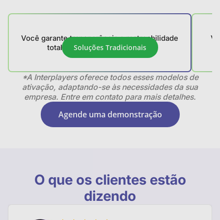
Você garante transparência e rastreabilidade
Vo
total na gestão dos benefícios
Soluções Tradicionais
*A Interplayers oferece todos esses modelos de
ativação, adaptando-se às necessidades da sua
empresa. Entre em contato para mais detalhes.
Agende uma demonstração
O que os clientes estão
dizendo