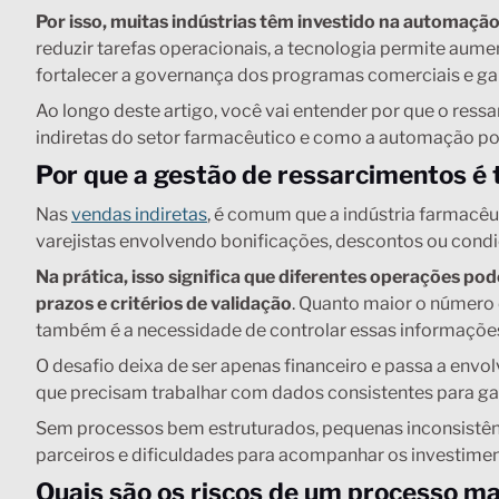
Por isso, muitas indústrias têm investido na automaçã
reduzir tarefas operacionais, a tecnologia permite aume
fortalecer a governança dos programas comerciais e gar
Ao longo deste artigo, você vai entender por que o res
indiretas do setor farmacêutico e como a automação pode
Por que a gestão de ressarcimentos é
Nas
vendas indiretas
, é comum que a indústria farmacêu
varejistas envolvendo bonificações, descontos ou cond
Na prática, isso significa que diferentes operações pod
prazos e critérios de validação
. Quanto maior o número 
também é a necessidade de controlar essas informações
O desafio deixa de ser apenas financeiro e passa a envol
que precisam trabalhar com dados consistentes para ga
Sem processos bem estruturados, pequenas inconsistênc
parceiros e dificuldades para acompanhar os investime
Quais são os riscos de um processo m