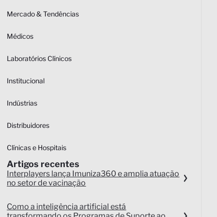
Mercado & Tendências
Médicos
Laboratórios Clínicos
Institucional
Indústrias
Distribuidores
Clínicas e Hospitais
Artigos recentes
Interplayers lança Imuniza360 e amplia atuação
no setor de vacinação
Como a inteligência artificial está
transformando os Programas de Suporte ao