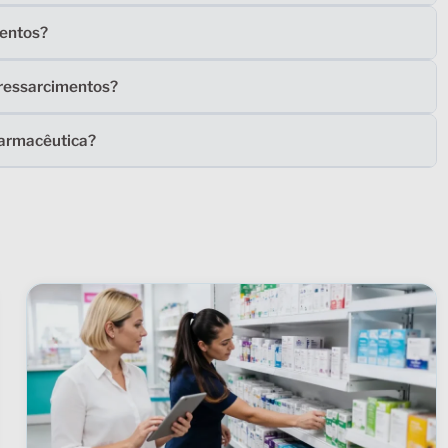
mentos?
 ressarcimentos?
farmacêutica?