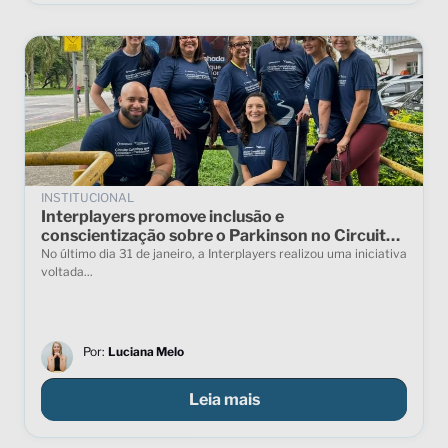
INSTITUCIONAL
Interplayers promove inclusão e
conscientização sobre o Parkinson no Circuito
Caminhos que Conectam
No último dia 31 de janeiro, a Interplayers realizou uma iniciativa
voltada...
Por:
Luciana Melo
Leia mais