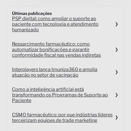
Últimas publicações
PSP digital: como ampliar o suporte ao
paciente com tecnologia e atendimento
humanizado
Ressarcimento farmacêutico: como
automatizar bonificações e garantir
conformidade fiscal nas vendas indiretas
Interplayers lança Imuniza360 e amplia
atuação no setor de vacinação
Como a inteligência artificial está
transformando os Programas de Suporte ao
Paciente
CSMO farmacêutico: por que indústrias líderes
terceirizam equipes de trade marketing