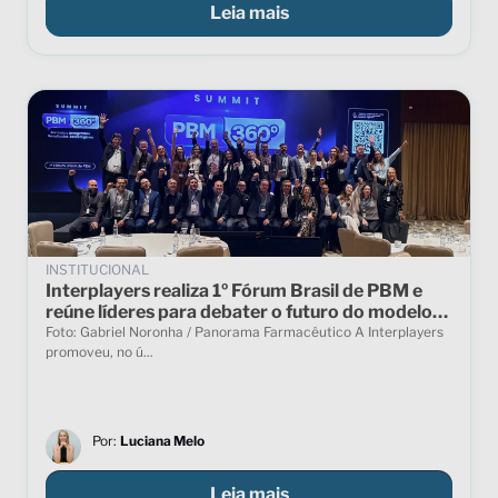
Leia mais
INSTITUCIONAL
Interplayers realiza 1º Fórum Brasil de PBM e
reúne líderes para debater o futuro do modelo
no país
Foto: Gabriel Noronha / Panorama Farmacêutico A Interplayers
promoveu, no ú...
Por:
Luciana Melo
Leia mais