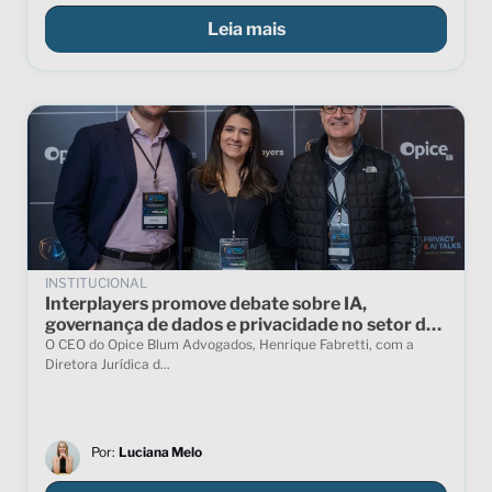
Leia mais
INSTITUCIONAL
Interplayers promove debate sobre IA,
governança de dados e privacidade no setor de
saúde
O CEO do Opice Blum Advogados, Henrique Fabretti, com a
Diretora Jurídica d...
Por:
Luciana Melo