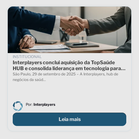
INSTITUCIONAL
Interplayers conclui aquisição da TopSaúde
HUB e consolida liderança em tecnologia para
saúde suplementar
São Paulo, 29 de setembro de 2025 – A Interplayers, hub de
negócios da saúd...
Por:
Interplayers
Leia mais