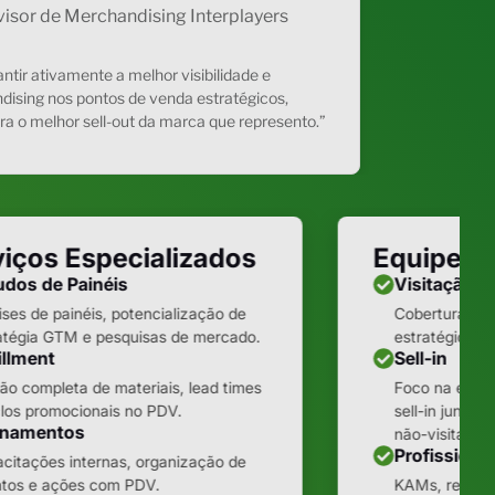
isor de Merchandising Interplayers
ntir ativamente a melhor visibilidade e
ising nos pontos de venda estratégicos,
ra o melhor sell-out da marca que represento.”
iços Especializados
Equipes 
udos de Painéis
Visitação
ises de painéis, potencialização de
Cobertura nos
atégia GTM e pesquisas de mercado.
estratégicos 
illment
Sell-in
ão completa de materiais, lead times
Foco na execu
clos promocionais no PDV.
sell-in junto a
inamentos
não-visitados)
Profissiona
citações internas, organização de
tos e ações com PDV.
KAMs, repres