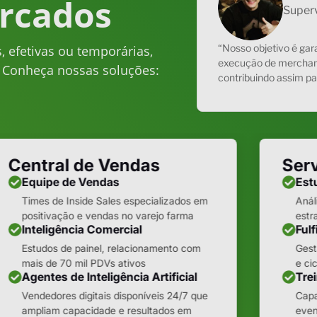
rcados
Superv
“Nosso objetivo é gara
, efetivas ou temporárias,
execução de merchand
. Conheça nossas soluções:
contribuindo assim pa
Central de Vendas
Serv
Equipe de Vendas
Est
Times de Inside Sales especializados em
Anál
positivação e vendas no varejo farma
estr
Inteligência Comercial
Fulf
Estudos de painel, relacionamento com
Gest
mais de 70 mil PDVs ativos
e ci
Agentes de Inteligência Artificial
Tre
Vendedores digitais disponíveis 24/7 que
Capa
ampliam capacidade e resultados em
even