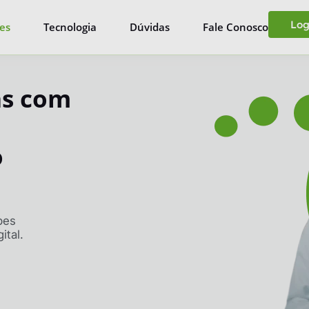
Log
es
Tecnologia
Dúvidas
Fale Conosco
as com
o
pes
ital.