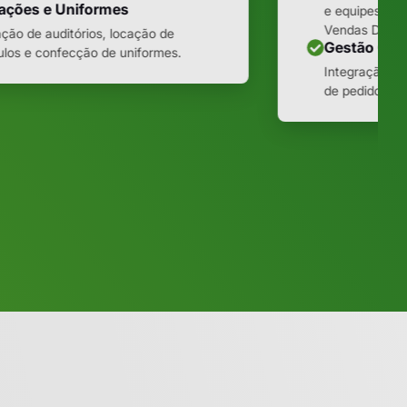
ações e Uniformes
e equipes de i
Vendas Digital
ção de auditórios, locação de
Gestão Com
ulos e confecção de uniformes.
Integração co
de pedidos e 