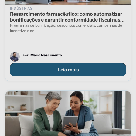
INDÚSTRIAS
Ressarcimento farmacêutico: como automatizar
bonificações e garantir conformidade fiscal nas
vendas indiretas
Programas de bonificação, descontos comerciais, campanhas de
incentivo e ac...
Por:
Mário Nascimento
Leia mais