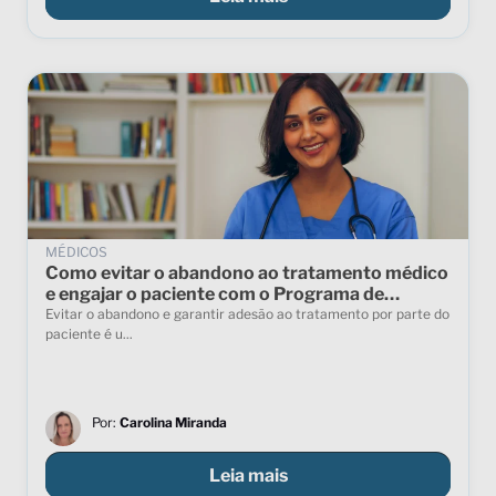
MÉDICOS
Como evitar o abandono ao tratamento médico
e engajar o paciente com o Programa de
Suporte ao Paciente
Evitar o abandono e garantir adesão ao tratamento por parte do
paciente é u...
Por:
Carolina Miranda
Leia mais