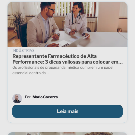
INDÚSTRIAS
Representante Farmacêutico de Alta
Performance: 3 dicas valiosas para colocar em
prática
Os profissionais de propaganda médica cumprem um papel
essencial dentro da ...
Por:
Mario Cacozza
Leia mais