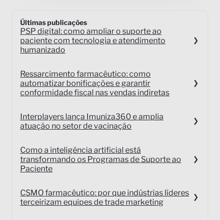
Últimas publicações
PSP digital: como ampliar o suporte ao
paciente com tecnologia e atendimento
humanizado
Ressarcimento farmacêutico: como
automatizar bonificações e garantir
conformidade fiscal nas vendas indiretas
Interplayers lança Imuniza360 e amplia
atuação no setor de vacinação
Como a inteligência artificial está
transformando os Programas de Suporte ao
Paciente
CSMO farmacêutico: por que indústrias líderes
terceirizam equipes de trade marketing