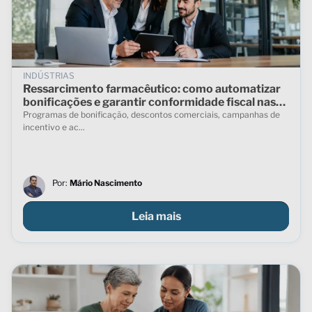
INDÚSTRIAS
Ressarcimento farmacêutico: como automatizar
bonificações e garantir conformidade fiscal nas
vendas indiretas
Programas de bonificação, descontos comerciais, campanhas de
incentivo e ac...
Por:
Mário Nascimento
Leia mais