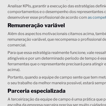
Analisar KPIs, garantir a execução das estratégias defi
comportamentos e o desempenho dos representantes co
desenvolver esse profissional de acordo com
as compet
Remuneração variável
Além dos aspectos motivacionais citamos acima, também
remuneração variável, que recompensa o profissional 
comercial.
Para que essa estratégia realmente funcione, vale ressal
atingíveis e por um determinado período de tempo é ess
ferramentas que o representante precisará para atingir 
acima).
Portanto, quando a equipe de campo sente que tem metas 
o seu trabalho da melhor maneira possível, estará semp
Parceria especializada
A terceirização da equipe de campo é uma prática que po
escolha da empresa parceira precisa ser muito cuidadosa