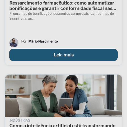
Ressarcimento farmacêutico: como automatizar
bonificações e garantir conformidade fiscal nas
vendas indiretas
Programas de bonificação, descontos comerciais, campanhas de
incentivo e ac...
Por:
Mário Nascimento
Leia mais
INDÚSTRIAS
Como a inteligência artificial está transformando