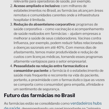
relevante para operadoras de saúde, por exemplo.
Acesso ampliado e inclusivo:
com milhares de
estabelecimentos no Brasil, as farmácias alcançam áreas
remotas e comunidades carentes onde a infraestrutura
hospitalar é limitada.
Redução do absenteísmo corporativo:
programas de
saúde corporativa – como vacinação e acompanhamento
de saúde realizados em farmácias – ajudam empresas a
melhorar a saúde de seus colaboradores. Vacinas contra
Influenza, por exemplo, podem reduzir faltas relacionadas
a doenças sazonais em até 40%. Com menos dias de
afastamento, temos maior produtividade e redução de
custos com licenças médicas, tornando esses programas
altamente vantajosos para o setor empresarial.
Pessoalidade na relação entre farmacêutico e
consumidor-paciente
: a farmácia é o estabelecimento de
saúde mais frequente e recorrente na vida do paciente,
portanto, a proximidade com o farmacêutico (que as vezes
se comporta como consumidor) gera empatia, afinidade e
um sentimento de segurança.
Futuro das farmácias no Brasil
verdadeiros hubs
As farmácias estão se consolidando como
de saúde
, desempenhando um papel importante na “primeira