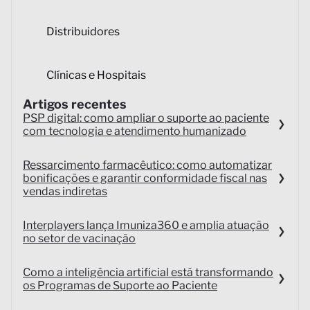
Distribuidores
Clínicas e Hospitais
Artigos recentes
PSP digital: como ampliar o suporte ao paciente
com tecnologia e atendimento humanizado
Ressarcimento farmacêutico: como automatizar
bonificações e garantir conformidade fiscal nas
vendas indiretas
Interplayers lança Imuniza360 e amplia atuação
no setor de vacinação
Como a inteligência artificial está transformando
os Programas de Suporte ao Paciente