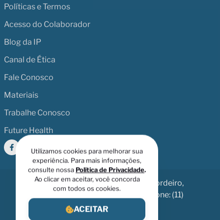
Políticas e Termos
Acesso do Colaborador
Blog da IP
Canal de Ética
Fale Conosco
Materiais
Trabalhe Conosco
Future Health
Utilizamos cookies para melhorar sua
experiência. Para mais informações,
consulte nossa
Política de Privacidade
.
Ao clicar em aceitar, você concorda
Av. Dr. Chucri Zaidan, 246 - Vila Cordeiro,
com todos os cookies.
São Paulo - SP, 04583-110 | Telefone: (11)
5694-4800
ACEITAR