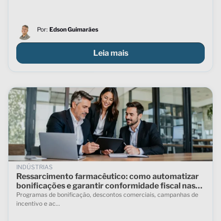
Por:
Edson Guimarães
Leia mais
INDÚSTRIAS
Ressarcimento farmacêutico: como automatizar
bonificações e garantir conformidade fiscal nas
vendas indiretas
Programas de bonificação, descontos comerciais, campanhas de
incentivo e ac...