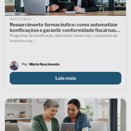
INDÚSTRIAS
Ressarcimento farmacêutico: como automatizar
bonificações e garantir conformidade fiscal nas
vendas indiretas
Programas de bonificação, descontos comerciais, campanhas de
incentivo e ac...
Por:
Mário Nascimento
Leia mais