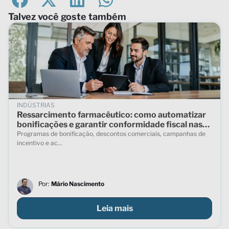
Talvez você goste também
INDÚSTRIAS
Ressarcimento farmacêutico: como automatizar
bonificações e garantir conformidade fiscal nas
vendas indiretas
Programas de bonificação, descontos comerciais, campanhas de
incentivo e ac...
Por:
Mário Nascimento
Leia mais