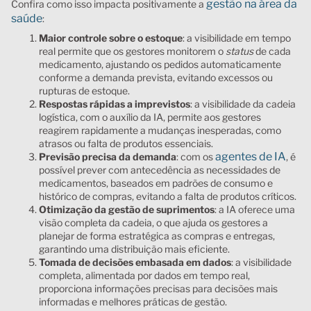
gestão na área da
Confira como isso impacta positivamente a
saúde
:
Maior controle sobre o estoque
: a
visibilidade em tempo
real permite que os gestores monitorem o
status
de cada
medicamento, ajustando os pedidos automaticamente
conforme a demanda prevista, evitando excessos ou
rupturas de estoque.
Respostas rápidas a imprevistos
: a
visibilidade da cadeia
logística, com o auxílio da IA, permite aos gestores
reagirem rapidamente a mudanças inesperadas, como
atrasos ou falta de produtos essenciais.
agentes de IA
Previsão precisa da demanda
: c
om os
, é
possível prever com antecedência as necessidades de
medicamentos, baseados em padrões de consumo e
histórico de compras, evitando a falta de produtos críticos.
Otimização da gestão de suprimentos
: a
IA oferece uma
visão completa da cadeia, o que ajuda os gestores a
planejar de forma estratégica as compras e entregas,
garantindo uma distribuição mais eficiente.
Tomada de decisões embasada em dados
: a
visibilidade
completa, alimentada por dados em tempo real,
proporciona informações precisas para decisões mais
informadas e melhores práticas de gestão.