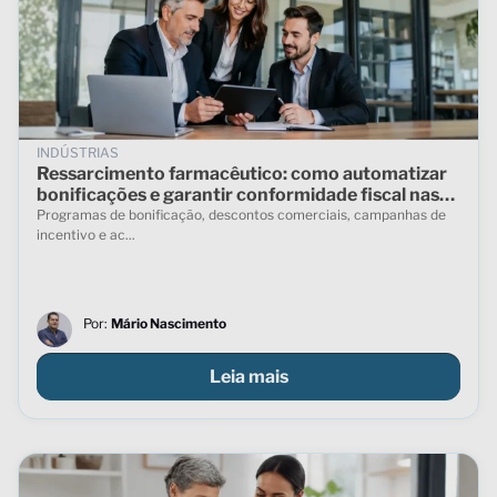
INDÚSTRIAS
Ressarcimento farmacêutico: como automatizar
bonificações e garantir conformidade fiscal nas
vendas indiretas
Programas de bonificação, descontos comerciais, campanhas de
incentivo e ac...
Por:
Mário Nascimento
Leia mais