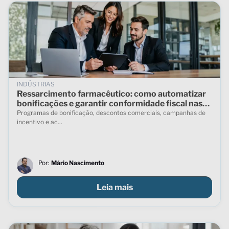
INDÚSTRIAS
Ressarcimento farmacêutico: como automatizar
bonificações e garantir conformidade fiscal nas
vendas indiretas
Programas de bonificação, descontos comerciais, campanhas de
incentivo e ac...
Por:
Mário Nascimento
Leia mais