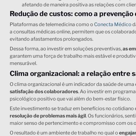
afetando de maneira positiva as relações com client
Redução de custos: como a prevenção 
Plataformas de telemedicina como o
Conecta Médico
d
a consultas médicas online, permitem que os colaborad
evitando afastamentos prolongados.
Dessa forma, ao investir em soluções preventivas,
as em
garantem uma força de trabalho mais estável e produti
mensurável.
Clima organizacional: a relação entre
O clima organizacional é um indicador da saúde de uma
satisfação dos colaboradores
. Ao investir em program
psicológico positivo que vai além do bem-estar físico.
Este investimento se traduz em benefícios no cotidiano
resolução de problemas mais ágil
. Os funcionários, se
maior senso de pertencimento e compromisso com os ob
O resultado é um ambiente de trabalho no qual o
engaja