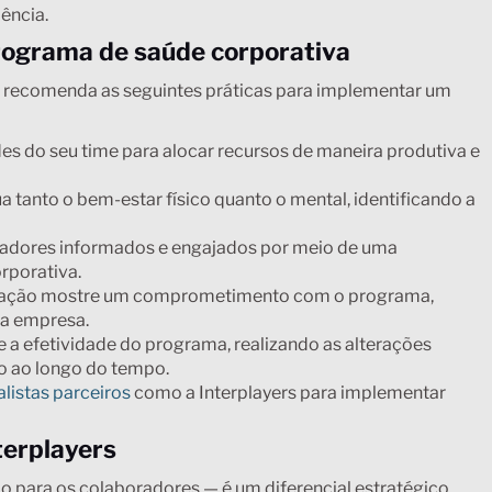
ência.
rograma de saúde corporativa
e, recomenda as seguintes práticas para implementar um
s do seu time para alocar recursos de maneira produtiva e
 tanto o bem-estar físico quanto o mental, identificando a
adores informados e engajados por meio de uma
rporativa.
stração mostre um comprometimento com o programa,
da empresa.
 a efetividade do programa, realizando as alterações
vo ao longo do tempo.
alistas parceiros
como a Interplayers para implementar
terplayers
io para os colaboradores — é um diferencial estratégico