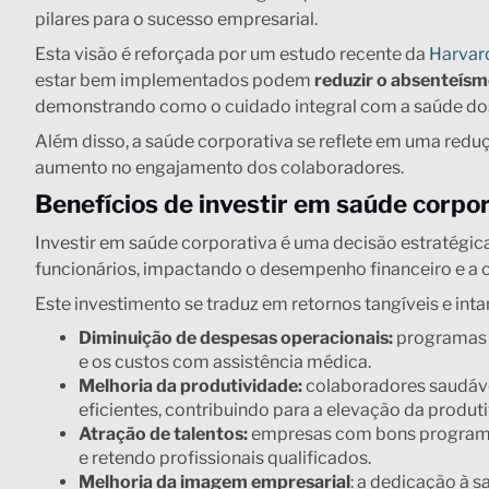
pilares para o sucesso empresarial.
Esta visão é reforçada por um estudo recente da
Harvar
estar bem implementados podem
reduzir o absenteís
demonstrando como o cuidado integral com a saúde dos
Além disso, a saúde corporativa se reflete em uma red
aumento no engajamento dos colaboradores.
Benefícios de investir em saúde corpo
Investir em saúde corporativa é uma decisão estratégic
funcionários, impactando o desempenho financeiro e a 
Este investimento se traduz em retornos tangíveis e inta
Diminuição de despesas operacionais:
programas 
e os custos com assistência médica.
Melhoria da produtividade:
colaboradores saudávei
eficientes, contribuindo para a elevação da produt
Atração de talentos:
empresas com bons programas
e retendo profissionais qualificados.
Melhoria da imagem empresarial
: a dedicação à 