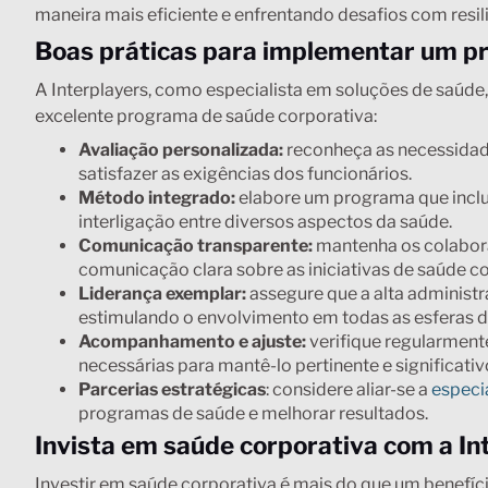
maneira mais eficiente e enfrentando desafios com resili
Boas práticas para implementar um p
A Interplayers, como especialista em soluções de saúd
excelente programa de saúde corporativa:
Avaliação personalizada:
reconheça as necessidade
satisfazer as exigências dos funcionários.
Método integrado:
elabore um programa que inclua
interligação entre diversos aspectos da saúde.
Comunicação transparente:
mantenha os colabor
comunicação clara sobre as iniciativas de saúde co
Liderança exemplar:
assegure que a alta admini
estimulando o envolvimento em todas as esferas 
Acompanhamento e ajuste:
verifique regularmente
necessárias para mantê-lo pertinente e significati
Parcerias estratégicas
: considere aliar-se a
especi
programas de saúde e melhorar resultados.
Invista em saúde corporativa com a In
Investir em saúde corporativa é mais do que um benefíc