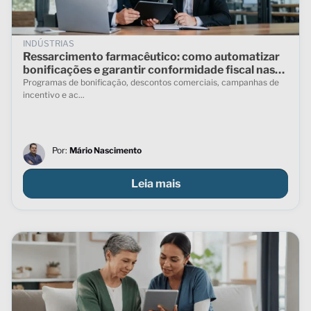
INDÚSTRIAS
Ressarcimento farmacêutico: como automatizar
bonificações e garantir conformidade fiscal nas
vendas indiretas
Programas de bonificação, descontos comerciais, campanhas de
incentivo e ac...
Por:
Mário Nascimento
Leia mais