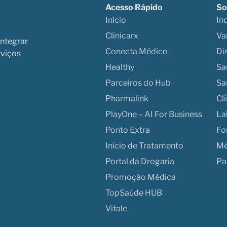
Acesso Rápido
So
Início
In
Clinicarx
Va
integrar
Conecta Médico
Di
rviços
Healthy
Sa
Parceiros do Hub
Sa
Pharmalink
Cl
PlayOne – AI For Business
La
Ponto Extra
Fo
Início de Tratamento
Mé
Portal da Drogaria
Pa
Promoção Médica
TopSaúde HUB
Vitale