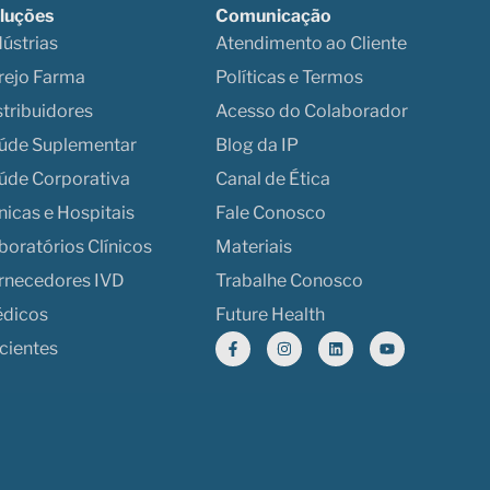
luções
Comunicação
dústrias
Atendimento ao Cliente
rejo Farma
Políticas e Termos
stribuidores
Acesso do Colaborador
úde Suplementar
Blog da IP
úde Corporativa
Canal de Ética
ínicas e Hospitais
Fale Conosco
boratórios Clínicos
Materiais
rnecedores IVD
Trabalhe Conosco
dicos
Future Health
cientes