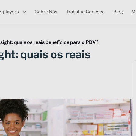
erplayers
Sobre Nós
Trabalhe Conosco
Blog
Ma
nsight: quais os reais benefícios para o PDV?
ght: quais os reais