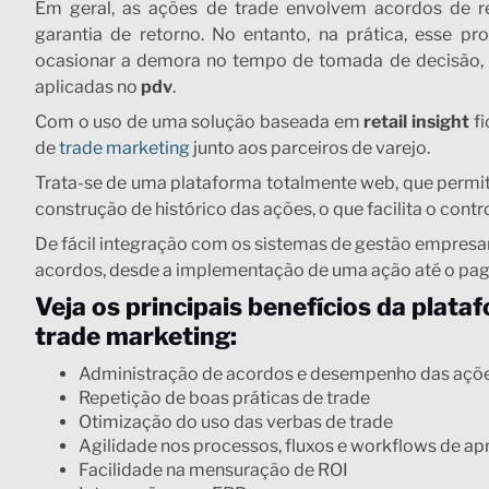
Em geral, as ações de trade envolvem acordos de r
garantia de retorno. No entanto, na prática, esse p
ocasionar a demora no tempo de tomada de decisão, c
aplicadas no
pdv
.
Com o uso de uma solução baseada em
retail insight
fi
de
trade marketing
junto aos parceiros de varejo.
Trata-se de uma plataforma totalmente web, que permi
construção de histórico das ações, o que facilita o cont
De fácil integração com os sistemas de gestão empresari
acordos, desde a implementação de uma ação até o pag
Veja os principais benefícios da plataf
trade marketing:
Administração de acordos e desempenho das açõe
Repetição de boas práticas de trade
Otimização do uso das verbas de trade
Agilidade nos processos, fluxos e workflows de a
Facilidade na mensuração de ROI