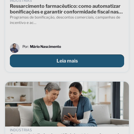
INDÚSTRIAS
Ressarcimento farmacêutico: como automatizar
bonificações e garantir conformidade fiscal nas
vendas indiretas
Programas de bonificação, descontos comerciais, campanhas de
incentivo e ac...
Por:
Mário Nascimento
Leia mais
INDÚSTRIAS