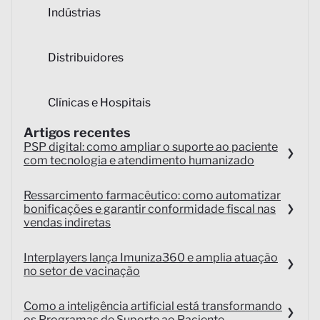
Indústrias
Distribuidores
Clínicas e Hospitais
Artigos recentes
PSP digital: como ampliar o suporte ao paciente
com tecnologia e atendimento humanizado
Ressarcimento farmacêutico: como automatizar
bonificações e garantir conformidade fiscal nas
vendas indiretas
Interplayers lança Imuniza360 e amplia atuação
no setor de vacinação
Como a inteligência artificial está transformando
os Programas de Suporte ao Paciente