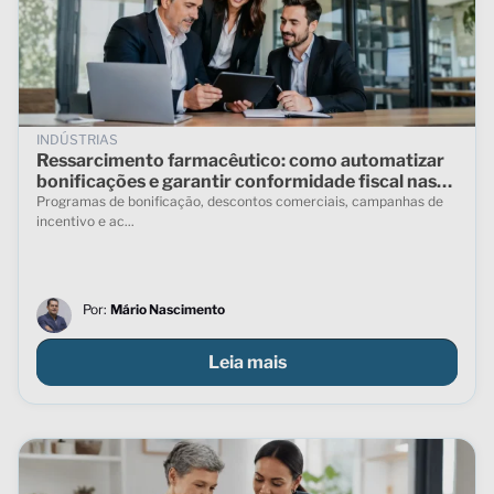
INDÚSTRIAS
Ressarcimento farmacêutico: como automatizar
bonificações e garantir conformidade fiscal nas
vendas indiretas
Programas de bonificação, descontos comerciais, campanhas de
incentivo e ac...
Por:
Mário Nascimento
Leia mais