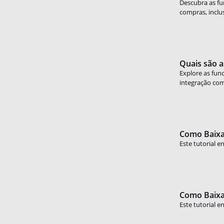
Descubra as fun
compras, inclus
Quais são a
Explore as fun
integração com
Como Baixar
Este tutorial e
Como Baixar
Este tutorial e