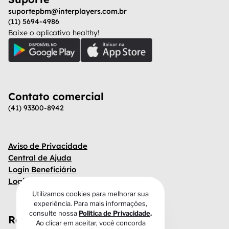
suportepbm@interplayers.com.br
(11) 5694-4986
Baixe o aplicativo healthy!
Contato comercial
(41) 93300-8942
Aviso de Privacidade
Central de Ajuda
Login Beneficiário
Login Gestor
Utilizamos cookies para melhorar sua
experiência. Para mais informações,
consulte nossa
Política de Privacidade
.
Redes Sociais
Ao clicar em aceitar, você concorda