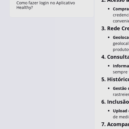
Como fazer login no Aplicativo
Healthy?
Compras
credenci
conveni
3. Rede Cr
Geoloca
geolocal
produtos
4. Consult
Informa
sempre t
5. Históri
Gestão 
rastrei
6. Inclusã
Upload 
de medic
7. Acompa