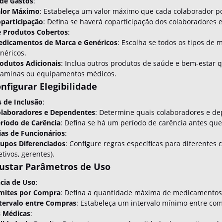
 de Gastos
:
lor Máximo
: Estabeleça um valor máximo que cada colaborador p
participação
: Defina se haverá coparticipação dos colaboradores e 
e Produtos Cobertos
:
dicamentos de Marca e Genéricos
: Escolha se todos os tipos de
néricos.
odutos Adicionais
: Inclua outros produtos de saúde e bem-estar 
taminas ou equipamentos médicos.
onfigurar Elegibilidade
s de Inclusão
:
laboradores e Dependentes
: Determine quais colaboradores e dep
ríodo de Carência
: Defina se há um período de carência antes qu
ias de Funcionários
:
upos Diferenciados
: Configure regras específicas para diferentes 
etivos, gerentes).
justar Parâmetros de Uso
cia de Uso
:
mites por Compra
: Defina a quantidade máxima de medicamentos
tervalo entre Compras
: Estabeleça um intervalo mínimo entre com
s Médicas
: