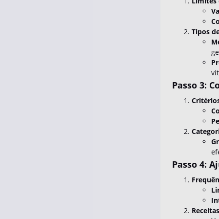
Limites
Va
Co
Tipos d
Me
ge
Pr
vi
Passo 3: C
Critério
Co
Pe
Categor
Gr
ef
Passo 4: A
Frequên
Li
In
Receita