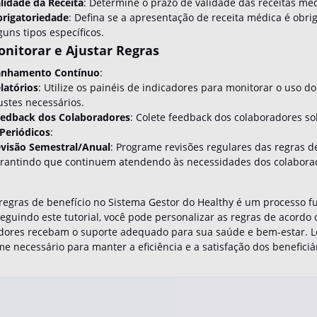
lidade da Receita
: Determine o prazo de validade das receitas mé
rigatoriedade
: Defina se a apresentação de receita médica é obr
guns tipos específicos.
onitorar e Ajustar Regras
nhamento Contínuo
:
latórios
: Utilize os painéis de indicadores para monitorar o uso d
ustes necessários.
edback dos Colaboradores
: Colete feedback dos colaboradores sob
 Periódicos
:
visão Semestral/Anual
: Programe revisões regulares das regras d
rantindo que continuem atendendo às necessidades dos colabora
 regras de benefício no Sistema Gestor do Healthy é um processo f
Seguindo este tutorial, você pode personalizar as regras de acor
dores recebam o suporte adequado para sua saúde e bem-estar. L
e necessário para manter a eficiência e a satisfação dos beneficiá